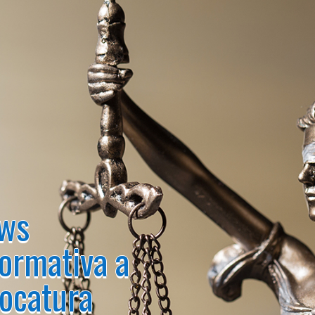
ews
formativa a
vocatura